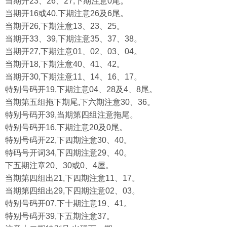
当期开23、26、27,下期注意0尾。
当期开16或40,下期注意26及6尾。
当期开26,下期注意13、23、25。
当期开33、39,下期注意35、37、38。
当期开27,下期注意01、02、03、04。
当期开18,下期注意40、41、42。
当期开30,下期注意11、14、16、17。
特别号码开19,下期注意04、28及4、8尾。
当期第五组拖下期尾,下六期注意30、36。
特别号码开39,当期第四组注意拖尾。
特别号码开16,下期注意20及0尾。
特别号码开22,下四期注意30、40。
特码号开词34,下四期注意29、40。
下五期注章20、30或0、4屋。
当期第四组出21,下四期注意11、17。
当期第四组出29,下四期注意02、03。
特别号码开07,下十期注意19、41。
特别号码开39,下五期注意37。