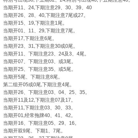
当期开11、24,下期注意29、30、39、40
当期开26、28、40,下期注意7尾或27。
当期开15、19,下期注意1尾。
当期开01、11、29,下期注意7尾。
当期开17,下期注意6尾。
当期开23、31,下期注意30或0尾。
当期开11、下期注意23、24及3、4尾。
当期开07、下期注意03、或3尾。
当期开25、下期注意35、或5尾。
当期开5尾、下期注意8尾。
第二组开05或0尾,下期注意4尾。
当期开26、下期注意03、04、25、35。
当期开11及12,下期注意07及17。
当期开11,下期注意03、30、33。
当期开01,经常拖牌40、41、42。
当期开16、下期注意05、29、16。
当期开双9尾、下期1、7尾。