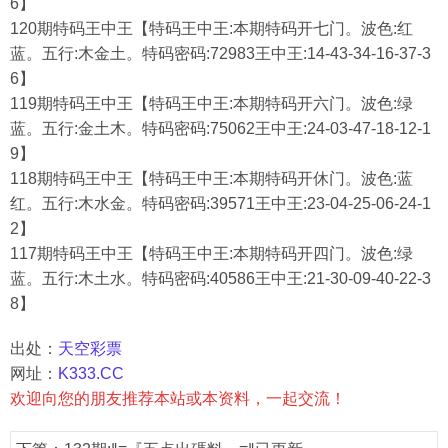
6】
120期特码王中王【特码王中王:本期特码开七门。波色:红
蓝。五行:木金土。特码密码:72983王中王:14-43-34-16-37-3
6】
119期特码王中王【特码王中王:本期特码开六门。波色:绿
蓝。五行:金土木。特码密码:75062王中王:24-03-47-18-12-1
9】
118期特码王中王【特码王中王:本期特码开休门。波色:蓝
红。五行:木水金。特码密码:39571王中王:23-04-25-06-24-1
2】
117期特码王中王【特码王中王:本期特码开四门。波色:绿
蓝。五行:木土水。特码密码:40586王中王:21-30-09-40-22-3
8】
出处：
天空彩票
网址：
K333.CC
欢迎向您的朋友推荐本站或本资料，一起交流！