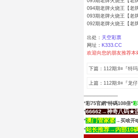
095期老牌火烧王【
094期老牌火烧王【
093期老牌火烧王【
092期老牌火烧王【
出处：
天空彩票
网址：
K333.CC
欢迎向您的朋友推荐本
下篇：
112期:‖≡『
上篇：
112期:‖≡『
──────────
*
彩75官網*特碼108倍*
彩
66662→神奇八码
*
澳门管家婆
*
→买啥开啥
站长推荐→内部10
*