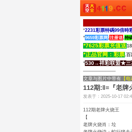
*
2231彩票特碼99倍時
*
9659彩票网
,
注册送
,
特碼
*7625彩票充值送
1
*正品官网：彩票
.
530→祥彩联盟★
*
──────────
文章与图片中带有
【电
112期:‖≡『老
发表于：2025-10-17 02:4
112期老牌火烧王
【
老牌火烧肖：垃
老牌火烧诗：蛇行猪走