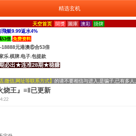
精选玄机
天空首页
開獎
圖庫
澳彩
掛牌
彩飛艇9.99返水4%
53倍
,
免费资料
8-18888元港澳⑥合53倍
百家乐.棋牌.电子.包提款
三期必出★连准28期★稳赚
话,微信,网址等联系方式】
的请不要相信与进入,是骗子,已有多人
牌火烧王』≡‖已更新
4:22
无定处